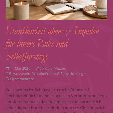
Dankbarkeit üben: 7 Impulse
für innere Ruhe und
Selbstfürsorge
11. Mai 2026
Cordula Mezias
Bewusstsein
,
Wohlbefinden & Selbstfürsorge
3 Kommentare
Was, wenn der Schlüssel zu mehr Ruhe und
Leichtigkeit nicht in einer grossen Veränderung liegt,
sondern in etwas, das du jederzeit tun kannst? Ich
zeige dir, wie Dankbarkeit dein inneres Gleichgewicht