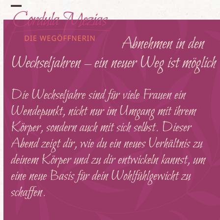
Skip
Open
Close
to
content
mobile
mobile
Abnehmen in den
menu
menu
Wechseljahren – ein neuer Weg ist möglich
Die Wechseljahre sind für viele Frauen ein
Wendepunkt, nicht nur im Umgang mit ihrem
Körper, sondern auch mit sich selbst. Dieser
Abend zeigt dir, wie du ein neues Verhältnis zu
deinem Körper und zu dir entwickeln kannst, um
eine neue Basis für dein Wohlfühlgewicht zu
schaffen.