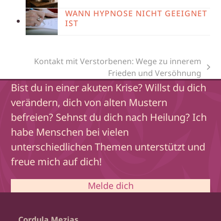
WANN HYPNOSE NICHT GEEIGNET
IST
Kontakt mit Verstorbenen: Wege zu innerem
Nächster
Frieden und Versöhnung
Beitrag:
Bist du in einer akuten Krise? Willst du dich
verändern, dich von alten Mustern
befreien? Sehnst du dich nach Heilung? Ich
habe Menschen bei vielen
unterschiedlichen Themen unterstützt und
freue mich auf dich!
Melde dich
Cordula Mezias