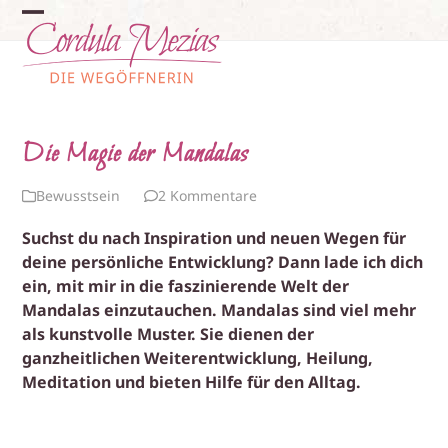
Skip
Open
Close
to
content
mobile
mobile
menu
menu
Die Magie der Mandalas
Bewusstsein
2 Kommentare
Suchst du nach Inspiration und neuen Wegen für
deine persönliche Entwicklung? Dann lade ich dich
ein, mit mir in die faszinierende Welt der
Mandalas einzutauchen. Mandalas sind viel mehr
als kunstvolle Muster. Sie dienen der
ganzheitlichen Weiterentwicklung, Heilung,
Meditation und bieten Hilfe für den Alltag.