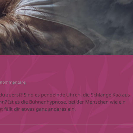
 Kommentare
u zuerst? Sind es pendelnde Uhren, die Schlange Kaa aus
n? Ist es die Bühnenhypnose, bei der Menschen wie ein
 fällt dir etwas ganz anderes ein.