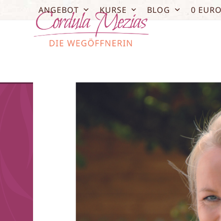
Skip
ANGEBOT
KURSE
BLOG
0 EUR
to
content