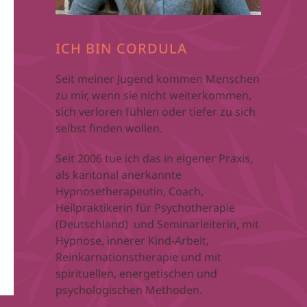
ICH BIN CORDULA
Seit meiner Jugend kommen Menschen
zu mir, wenn sie nicht weiterkommen,
sich verloren fühlen oder tiefer zu sich
selbst finden wollen.
Seit 2006 tue ich das in eigener Praxis,
als kantonal anerkannte
Hypnosetherapeutin, Coach,
Heilpraktikerin für Psychotherapie
(Deutschland) und Seminarleiterin, mit
Hypnose, innerer Kind-Arbeit,
Reinkarnationstherapie und mit
spirituellen, energetischen und
psychologischen Methoden.