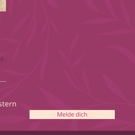
ut
stern
Melde dich