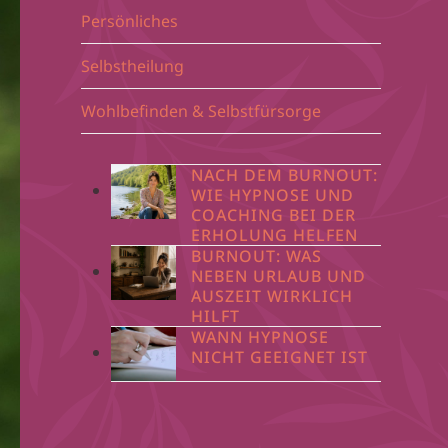
Persönliches
Selbstheilung
Wohlbefinden & Selbstfürsorge
NACH DEM BURNOUT:
WIE HYPNOSE UND
COACHING BEI DER
ERHOLUNG HELFEN
BURNOUT: WAS
NEBEN URLAUB UND
AUSZEIT WIRKLICH
HILFT
WANN HYPNOSE
NICHT GEEIGNET IST