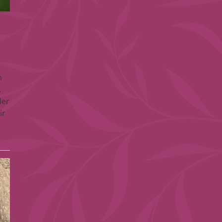
n
.
der
ir