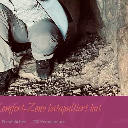
mfort-Zone katapultiert hat
,
Persönliches
0 Kommentare