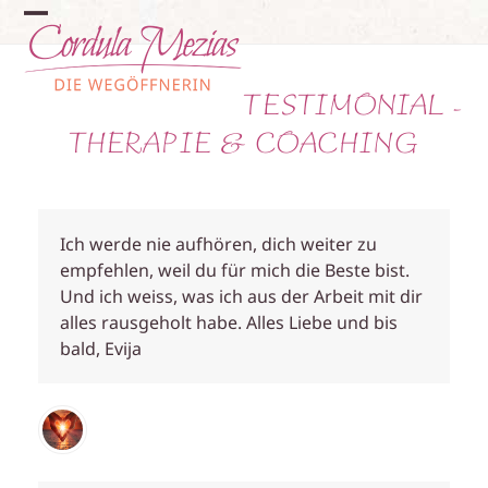
Skip
Open
Close
to
content
mobile
mobile
TESTIMONIAL -
menu
menu
THERAPIE & COACHING
Ich werde nie aufhören, dich weiter zu
empfehlen, weil du für mich die Beste bist.
Und ich weiss, was ich aus der Arbeit mit dir
alles rausgeholt habe. Alles Liebe und bis
bald, Evija